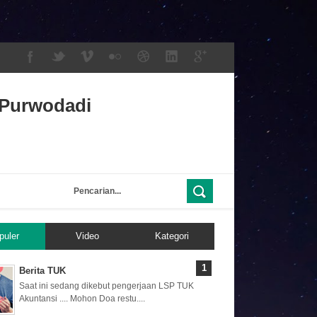
Purwodadi
puler
Video
Kategori
Berita TUK
Saat ini sedang dikebut pengerjaan LSP TUK
Akuntansi .... Mohon Doa restu....