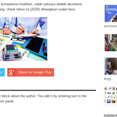
kompetensi keahlian, salah satunya adalah akuntansi.
ang. Untuk tahun ini (2020) diharapkan sudah bisa
penilaian
er
Share on Google Plus
tingg...
r block about the author. You edit it by entering text in the
min panel.
AGEND