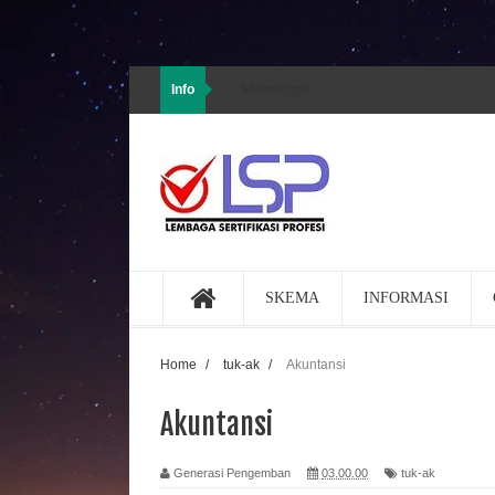
Info
Memanggil...
SKEMA
INFORMASI
Home
/
tuk-ak
/
Akuntansi
Akuntansi
Generasi Pengemban
03.00.00
tuk-ak