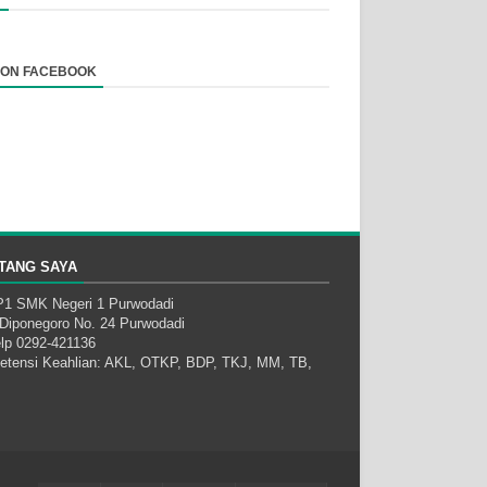
S ON FACEBOOK
TANG SAYA
1 SMK Negeri 1 Purwodadi
. Diponegoro No. 24 Purwodadi
elp 0292-421136
tensi Keahlian: AKL, OTKP, BDP, TKJ, MM, TB,