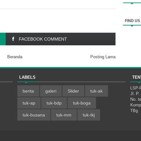
FIND U
FACEBOOK COMMENT
Beranda
Posting Lama
LABELS
TEN
LSP-P
berita
galeri
Slider
tuk-ak
Jl. P
No. t
tuk-ap
tuk-bdp
tuk-boga
Kompe
TBg
tuk-busana
tuk-mm
tuk-tkj